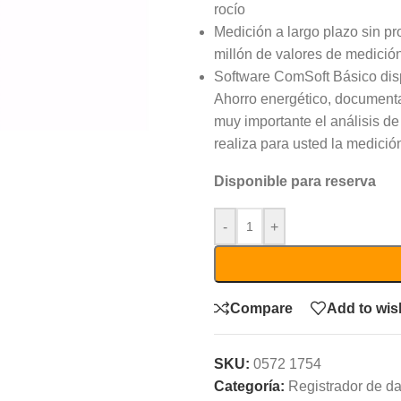
rocío
Medición a largo plazo sin 
millón de valores de medició
Software ComSoft Básico dis
Ahorro energético, document
muy importante el análisis de
realiza para usted la medició
Disponible para reserva
-
+
Compare
Add to wish
SKU:
0572 1754
Categoría:
Registrador de d