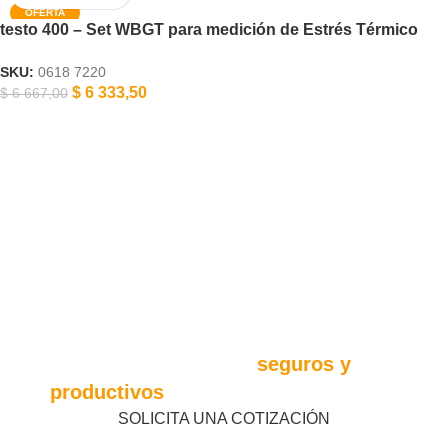
testo 400 – Set WBGT para medición de Estrés Térmico
SKU:
0618 7220
$
6 333,50
$
6 667,00
Monitorea oficinas e industrias, toma
decisiones preventivas y asegura
ambientes de trabajo
seguros y
productivos
SOLICITA UNA COTIZACIÓN