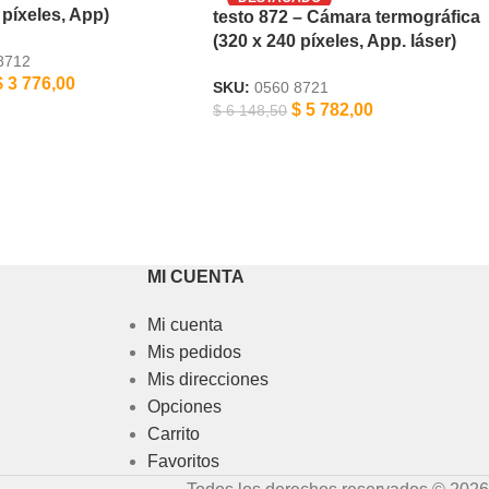
 píxeles, App)
testo 872 – Cámara termográfica
(320 x 240 píxeles, App. láser)
8712
$
3 776,00
SKU:
0560 8721
$
5 782,00
$
6 148,50
MI CUENTA
Mi cuenta
Mis pedidos
Mis direcciones
Opciones
Carrito
Favoritos