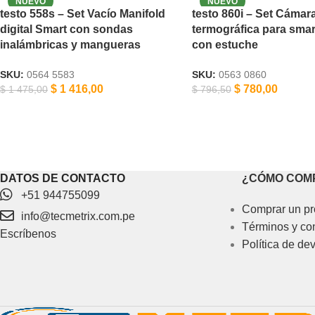
testo 558s – Set Vacío Manifold
testo 860i – Set Cámar
digital Smart con sondas
termográfica para sma
inalámbricas y mangueras
con estuche
SKU:
0564 5583
SKU:
0563 0860
$
1 416,00
$
780,00
$
1 475,00
$
796,50
DATOS DE CONTACTO
¿CÓMO COM
+51 944755099
Comprar un pr
info@tecmetrix.com.pe
Términos y co
Escríbenos
Política de de