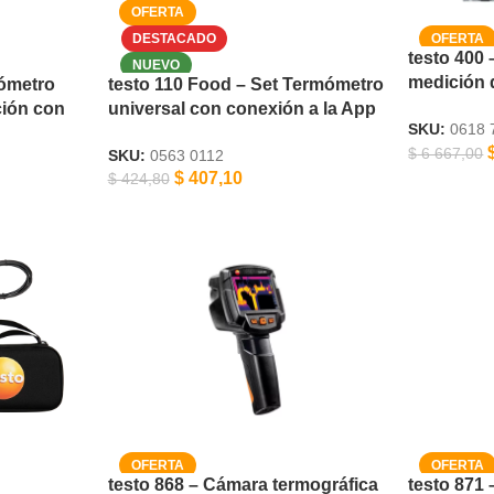
testo 400
medición 
mómetro
testo 110 Food – Set Termómetro
ción con
universal con conexión a la App
SKU:
0618 
$
6 667,00
SKU:
0563 0112
$
407,10
$
424,80
testo 868 – Cámara termográfica
testo 871