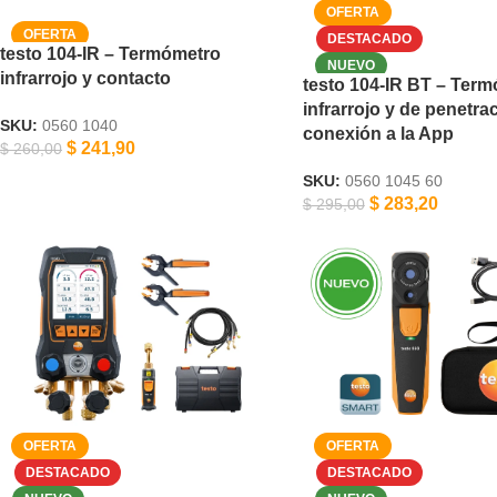
testo 104-IR – Termómetro
infrarrojo y contacto
testo 104-IR BT – Ter
infrarrojo y de penetra
SKU:
0560 1040
conexión a la App
$
241,90
$
260,00
SKU:
0560 1045 60
$
283,20
$
295,00