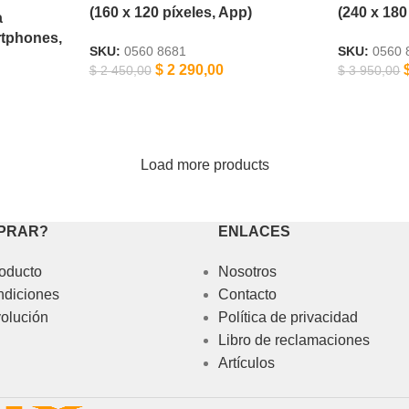
(160 x 120 píxeles, App)
(240 x 180
a
rtphones,
SKU:
0560 8681
SKU:
0560 
$
2 290,00
$
2 450,00
$
3 950,00
Load more products
PRAR?
ENLACES
oducto
Nosotros
ndiciones
Contacto
volución
Política de privacidad
Libro de reclamaciones
Artículos