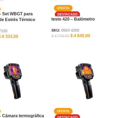
 – Set WBGT para
testo 420 – Balómetro
de Estrés Térmico
SKU:
0563 4200
7220
$
4 645,00
$
4 730,50
$
6 333,50
 – Cámara termográfica